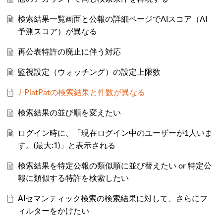
検索結果一覧画面と公報の詳細ページでAIスコア（AI
予測スコア）が異なる
再公表特許の廃止に伴う対応
監視設定（ウォッチング）の設定上限数
J-PlatPatの検索結果と件数が異なる
検索結果の並び順を変えたい
ログイン時に、「現在ログイン中のユーザーが1人いま
す。(最大:1)」と表示される
検索結果を特定公報の類似順に並び替えたい or 特定公
報に類似する特許を検索したい
AIセマンティック検索の検索結果に対して、さらにフ
ィルターをかけたい