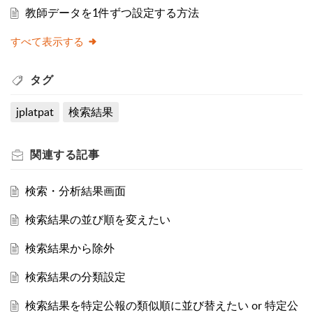
教師データを1件ずつ設定する方法
すべて表示する
タグ
jplatpat
検索結果
関連する
記事
検索・分析結果画面
検索結果の並び順を変えたい
検索結果から除外
検索結果の分類設定
検索結果を特定公報の類似順に並び替えたい or 特定公