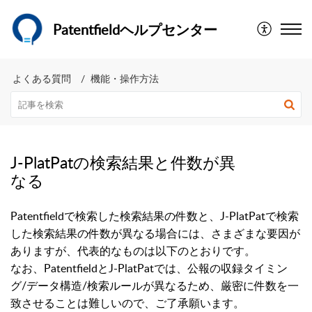
Patentfieldヘルプセンター
よくある質問
機能・操作方法
J-PlatPatの検索結果と件数が異
なる
Patentfieldで検索した検索結果の件数と、J-PlatPatで検索
した検索結果の件数が異なる場合には、さまざまな要因が
ありますが、代表的なものは以下のとおりです。
なお、
Patentfieldと
J-PlatPatでは、公報の収録タイミン
グ/
データ構造/検索ルールが異なるため、厳密に件数を一
致させることは難しいので、ご了承願います。