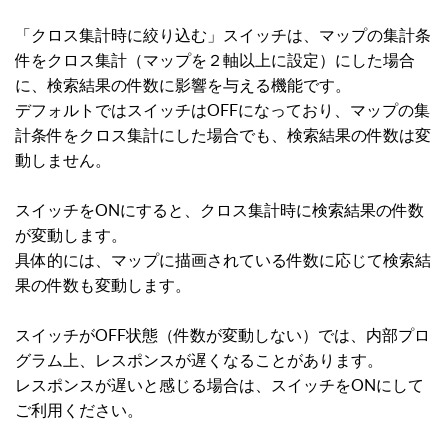
「クロス集計時に絞り込む」スイッチは、マップの集計条
件をクロス集計（マップを２軸以上に設定）にした場合
に、検索結果の件数に影響を与える機能です。
デフォルトではスイッチはOFFになっており、
マップの集
計条件をクロス集計にした場合でも、検索結果の件数は変
動しません。
スイッチをONにすると、
クロス集計時に検索結果の件数
が変動します。
具体的には、マップに描画されている件数に応じて検索結
果の件数も変動します。
スイッチがOFF状態（件数が変動しない）では、内部プロ
グラム上、レスポンスが遅くなることがあります。
レスポンスが遅いと感じる場合は、スイッチをONにして
ご利用ください。