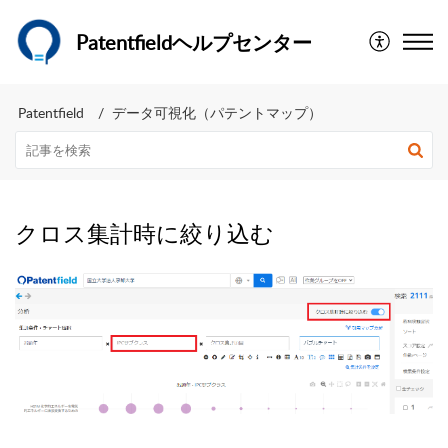
Patentfieldヘルプセンター
Patentfield
データ可視化（パテントマップ）
クロス集計時に絞り込む